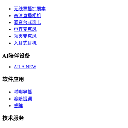
无线导播扩展本
高清直播相机
调音台式声卡
电容麦克风
领夹麦克风
入耳式耳机
AI陪伴设备
AILA
NEW
软件应用
唏唏导播
哆哆提词
睿眸
技术服务